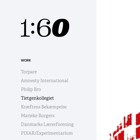
WORK
Torpare
Amnesty International
Philip Bro
Tietgenkollegiet
Kræftens Bekæmpelse
Marieke Burgers
Danmarks Lærerforening
PIXAR/Experimentarium