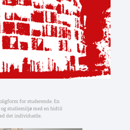
oligform for studerende. En
- og studiemiljø med en hidtil
ed det individuelle.