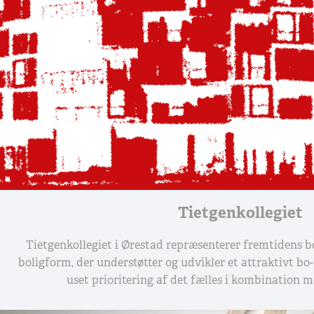
Tietgenkollegiet
Tietgenkollegiet i Ørestad repræsenterer fremtidens b
boligform, der understøtter og udvikler et attraktivt bo
uset prioritering af det fælles i kombination m