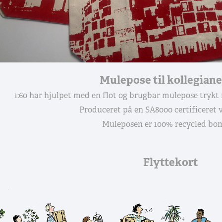
Mulepose til kollegian
1:60 har hjulpet med en flot og brugbar mulepose trykt m
Produceret på en SA8000 certificeret
Muleposen er 100% recycled b
Flyttekort