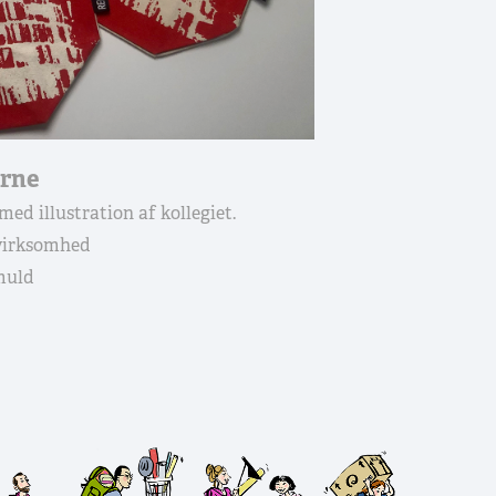
erne
ed illustration af kollegiet.
 virksomhed
omuld